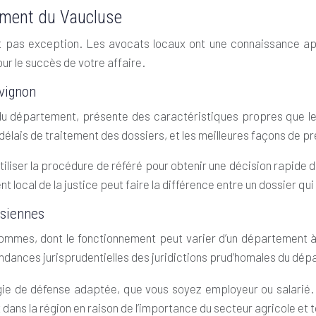
tement du Vaucluse
 fait pas exception. Les avocats locaux ont une connaissance 
ur le succès de votre affaire.
Avignon
e du département, présente des caractéristiques propres que le
 délais de traitement des dossiers, et les meilleures façons de
liser la procédure de référé pour obtenir une décision rapide d
local de la justice peut faire la différence entre un dossier qui t
usiennes
’hommes, dont le fonctionnement peut varier d’un département à 
endances jurisprudentielles des juridictions prud’homales du dé
tégie de défense adaptée, que vous soyez employeur ou salari
t dans la région en raison de l’importance du secteur agricole et 