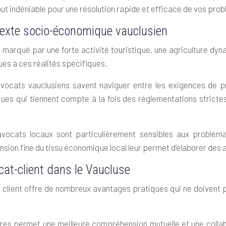
out indéniable pour une résolution rapide et efficace de vos pro
texte socio-économique vauclusien
arqué par une forte activité touristique, une agriculture dyna
ues à ces réalités spécifiques.
 avocats vauclusiens savent naviguer entre les exigences de 
ques qui tiennent compte à la fois des réglementations stricte
 avocats locaux sont particulièrement sensibles aux probléma
sion fine du tissu économique local leur permet d’élaborer des 
at-client dans le Vaucluse
 client offre de nombreux avantages pratiques qui ne doivent p
ères permet une meilleure compréhension mutuelle et une collabo