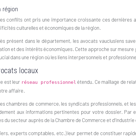
a région
des conflits ont pris une importance croissante ces dernières
ficités culturelles et économiques de la région.
 très présent dans le département, les avocats vauclusiens sav
vation et des intérêts économiques. Cette approche sur mesure
ucial dans une région où les liens interpersonnels et professionne
vocats locaux
e est leur
étendu. Ce maillage de rela
réseau professionnel
otre affaire.
es chambres de commerce, les syndicats professionnels, et les c
ement aux informations pertinentes pour votre dossier. Par ex
s du secteur auprès de la Chambre de Commerce et d’Industrie du
iers, experts comptables, etc.) leur permet de constituer rapid