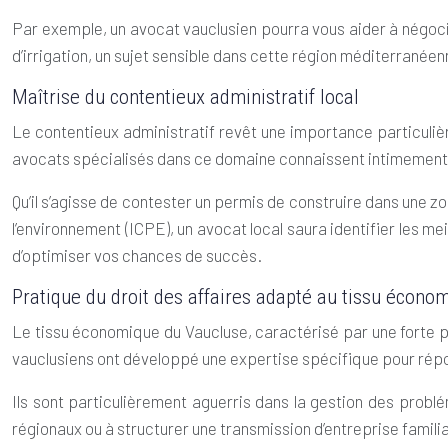
Par exemple, un avocat vauclusien pourra vous aider à négocier 
d’irrigation, un sujet sensible dans cette région méditerranéenn
Maîtrise du contentieux administratif local
Le contentieux administratif revêt une importance particulière
avocats spécialisés dans ce domaine connaissent intimement le
Qu’il s’agisse de contester un permis de construire dans une z
l’environnement (ICPE), un avocat local saura identifier les m
d’optimiser vos chances de succès.
Pratique du droit des affaires adapté au tissu écono
Le tissu économique du Vaucluse, caractérisé par une forte p
vauclusiens ont développé une expertise spécifique pour répo
Ils sont particulièrement aguerris dans la gestion des problé
régionaux ou à structurer une transmission d’entreprise famil