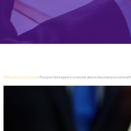
/
Questions juridiques
/ Pourquoi faire appel à un avocat dans le Vaucluse pour votre affa