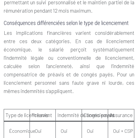
permettant un suivi personnalisé et le maintien partiel de la
rémunération pendant 12 mois maximum.
Conséquences différenciées selon le type de licenciement
Les implications financières varient considérablement
entre ces deux catégories. En cas de licenciement
économique, le salarié perçoit systématiquement
l’indemnité légale ou conventionnelle de licenciement,
calculée selon l’ancienneté, ainsi que l’indemnité
compensatrice de préavis et de congés payés. Pour un
licenciement personnel sans faute grave ni lourde, ces
mêmes indemnités s’appliquent.
Type de licenciement
Préavis
Indemnité de licenciement
Congés payés
Assurance 
Économique
Oui
Oui
Oui
Oui + CSP p