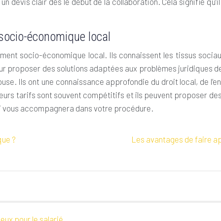
r un devis clair dès le début de la collaboration. Cela signifie qu
 socio-économique local
ment socio-économique local. Ils connaissent les tissus socia
our proposer des solutions adaptées aux problèmes juridiques de
louse. Ils ont une connaissance approfondie du droit local, de l
leurs tarifs sont souvent compétitifs et ils peuvent proposer des
qui vous accompagnera dans votre procédure.
que ?
Les avantages de faire ap
eux pour le salarié